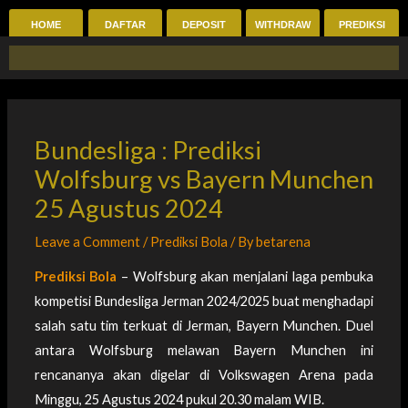
Skip
HOME
DAFTAR
DEPOSIT
WITHDRAW
PREDIKSI
to
content
Bundesliga : Prediksi
Wolfsburg vs Bayern Munchen
25 Agustus 2024
Leave a Comment
/
Prediksi Bola
/ By
betarena
Prediksi Bola
– Wolfsburg akan menjalani laga pembuka
kompetisi Bundesliga Jerman 2024/2025 buat menghadapi
salah satu tim terkuat di Jerman, Bayern Munchen. Duel
antara Wolfsburg melawan Bayern Munchen ini
rencananya akan digelar di Volkswagen Arena pada
Minggu, 25 Agustus 2024 pukul 20.30 malam WIB.