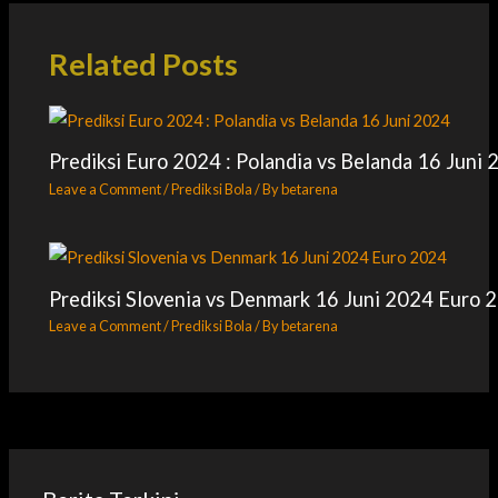
Related Posts
Prediksi Euro 2024 : Polandia vs Belanda 16 Juni
Leave a Comment
/
Prediksi Bola
/ By
betarena
Prediksi Slovenia vs Denmark 16 Juni 2024 Euro 
Leave a Comment
/
Prediksi Bola
/ By
betarena