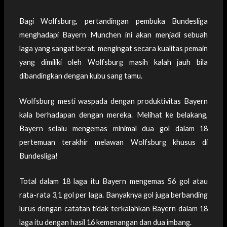
Bagi Wolfsburg, pertandingan pembuka Bundesliga
menghadapi Bayern Munchen ini akan menjadi sebuah
laga yang sangat berat, mengingat secara kualitas pemain
yang dimiliki oleh Wolfsburg masih kalah jauh bila
dibandingkan dengan kubu sang tamu.
Wolfsburg mesti waspada dengan produktivitas Bayern
kala berhadapan dengan mereka. Melihat ke belakang,
Bayern selalu mengemas minimal dua gol dalam 18
pertemuan terakhir melawan Wolfsburg khusus di
Bundesliga!
Total dalam 18 laga itu Bayern mengemas 56 gol atau
rata-rata 3,1 gol per laga. Banyaknya gol juga berbanding
lurus dengan catatan tidak terkalahkan Bayern dalam 18
laga itu dengan hasil 16 kemenangan dan dua imbang.