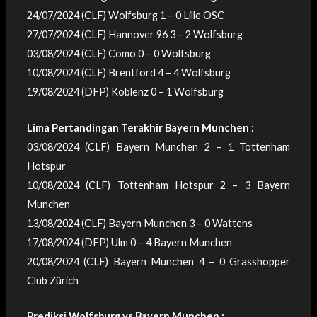
24/07/2024 (CLF) Wolfsburg 1 – 0 Lille OSC
27/07/2024 (CLF) Hannover 96 3 – 2 Wolfsburg
03/08/2024 (CLF) Como 0 – 0 Wolfsburg
10/08/2024 (CLF) Brentford 4 – 4 Wolfsburg
19/08/2024 (DFP) Koblenz 0 – 1 Wolfsburg
Lima Pertandingan Terakhir Bayern Munchen :
03/08/2024 (CLF) Bayern Munchen 2 – 1 Tottenham
Hotspur
10/08/2024 (CLF) Tottenham Hotspur 2 – 3 Bayern
Munchen
13/08/2024 (CLF) Bayern Munchen 3 – 0 Wattens
17/08/2024 (DFP) Ulm 0 – 4 Bayern Munchen
20/08/2024 (CLF) Bayern Munchen 4 – 0 Grasshopper
Club Zürich
Prediksi Wolfsburg vs Bayern Munchen :