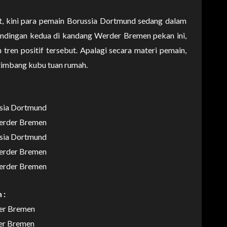
, kini para pemain Borussia Dortmund sedang dalam
tandingan kedua di kandang Werder Bremen pekan ini,
ren positif tersebut. Apalagi secara materi pemain,
timbang kubu tuan rumah.
sia Dortmund
erder Bremen
sia Dortmund
erder Bremen
erder Bremen
 :
der Bremen
der Bremen