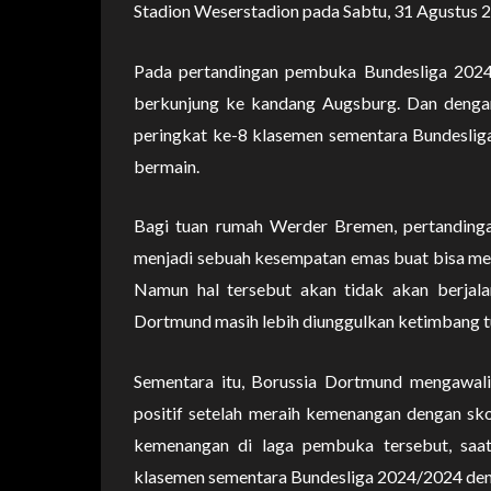
Stadion Weserstadion pada Sabtu, 31 Agustus 
Pada pertandingan pembuka Bundesliga 202
berkunjung ke kandang Augsburg. Dan dengan
peringkat ke-8 klasemen sementara Bundesliga
bermain.
Bagi tuan rumah Werder Bremen, pertanding
menjadi sebuah kesempatan emas buat bisa men
Namun hal tersebut akan tidak akan berjala
Dortmund masih lebih diunggulkan ketimbang t
Sementara itu, Borussia Dortmund mengawali
positif setelah meraih kemenangan dengan sko
kemenangan di laga pembuka tersebut, saat
klasemen sementara Bundesliga 2024/2024 deng