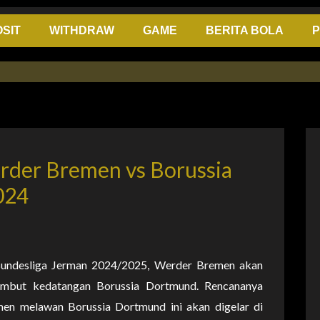
SIT
WITHDRAW
GAME
BERITA BOLA
P
erder Bremen vs Borussia
024
Bundesliga Jerman 2024/2025, Werder Bremen akan
ambut kedatangan Borussia Dortmund. Rencananya
en melawan Borussia Dortmund ini akan digelar di