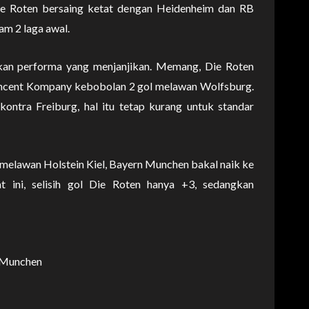
ie Roten bersaing ketat dengan Heidenheim dan RB
am 2 laga awal.
an performa yang menjanjikan. Memang, Die Roten
Vincent Kompany kebobolan 2 gol melawan Wolfsburg.
ontra Freiburg, hal itu tetap kurang untuk standar
melawan Holstein Kiel, Bayern Munchen bakal naik ke
 ini, selisih gol Die Roten hanya +3, sedangkan
n Munchen