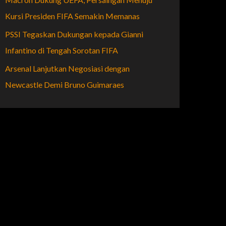
Kursi Presiden FIFA Semakin Memanas
PSSI Tegaskan Dukungan kepada Gianni
Infantino di Tengah Sorotan FIFA
Arsenal Lanjutkan Negosiasi dengan
Newcastle Demi Bruno Guimaraes