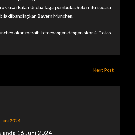
uk usai kalah di dua laga pembuka. Selain itu secara
uh bila dibandingkan Bayern Munchen.
Munchen akan meraih kemenangan dengan skor 4-0 atas
Next Post
→
elanda 16 Juni 2024