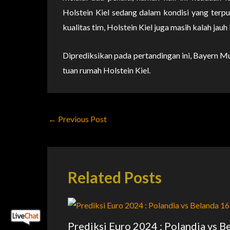
Holstein Kiel sedang dalam kondisi yang terpur
kualitas tim, Holstein Kiel juga masih kalah ja
Diprediksikan pada pertandingan ini, Bayern 
tuan rumah Holstein Kiel.
←
Previous Post
Related Posts
Prediksi Euro 2024 : Polandia vs B