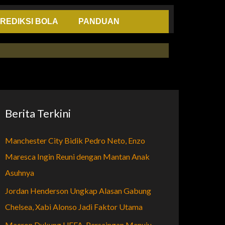
REDIKSI BOLA
PANDUAN
Berita Terkini
Manchester City Bidik Pedro Neto, Enzo
Maresca Ingin Reuni dengan Mantan Anak
Asuhnya
Jordan Henderson Ungkap Alasan Gabung
Chelsea, Xabi Alonso Jadi Faktor Utama
Macron Dukung UEFA, Persaingan Menuju