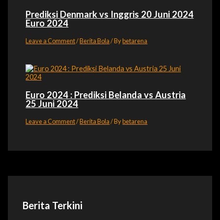
Prediksi Denmark vs Inggris 20 Juni 2024
Euro 2024
Leave a Comment
/
Berita Bola
/ By
betarena
Euro 2024 : Prediksi Belanda vs Austria
25 Juni 2024
Leave a Comment
/
Berita Bola
/ By
betarena
Berita Terkini