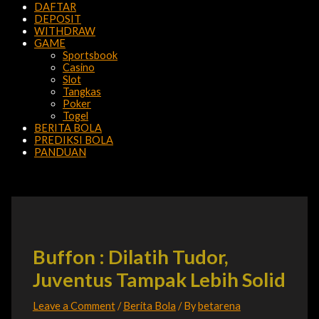
DAFTAR
DEPOSIT
WITHDRAW
GAME
Sportsbook
Casino
Slot
Tangkas
Poker
Togel
BERITA BOLA
PREDIKSI BOLA
PANDUAN
Buffon : Dilatih Tudor,
Juventus Tampak Lebih Solid
Leave a Comment
/
Berita Bola
/ By
betarena