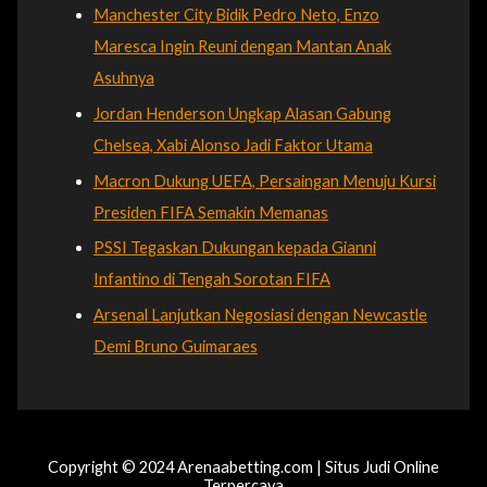
Manchester City Bidik Pedro Neto, Enzo
Maresca Ingin Reuni dengan Mantan Anak
Asuhnya
Jordan Henderson Ungkap Alasan Gabung
Chelsea, Xabi Alonso Jadi Faktor Utama
Macron Dukung UEFA, Persaingan Menuju Kursi
Presiden FIFA Semakin Memanas
PSSI Tegaskan Dukungan kepada Gianni
Infantino di Tengah Sorotan FIFA
Arsenal Lanjutkan Negosiasi dengan Newcastle
Demi Bruno Guimaraes
Copyright © 2024 Arenaabetting.com | Situs Judi Online
Terpercaya