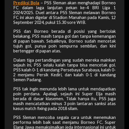
Prediksi Bola
– PSS Sleman akan menghadapi Borneo
FC dalam laga lanjutan pekan ke-4 BRI Liga 1
2024/2025. Duel antara PSS Sleman melawan Borneo
FC ini akan digelar di Stadion Manahan pada Kamis, 12
September 2024, pukul 15.30 sore WIB.
PSS dan Borneo berada di posisi yang bertolak
belakang. PSS masih tanpa gol dan tanpa kemenangan
di papan bawah. Sebaliknya, Borneo sudah mencetak
tujuh gol, punya poin sempurna sembilan, dan kini
bertengger di papan atas.
Dalam tiga pertandingan yang sudah mereka mainkan
sejauh ini, PSS selalu kalah tanpa bisa mencetak gol.
PSS kalah 0-1 di kandang Persebaya Surabaya, kalah 0-
2 menjamu Persik Kediri, dan kalah 0-1 di kandang
Semen Padang.
PSS tak ingin menunda lebih lama untuk mendapatkan
poin perdana. Apalagi, sejauh ini Super Elja masih
berada di dasar klasemen. Tidak hanya itu, PSS juga
masih mencatatkan minus 3 poin lantaran sanksi atas
kasus match fixing pada 2018 silam.
PSS Sleman mencoba segala cara untuk menemukan
performa lebih baik saat menjamu Borneo FC. Super
Elang Jawa memaksimalkan jeda internasional ini untuk