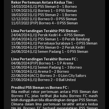
Rekor Pertemuan Antara Kedua Tim :
14/03/2024 (LI1) PSS Sleman 0 – 1 Borneo
17/09/2023 (LI1) Borneo 1 – 0 PSS Sleman
18/03/2023 (LI1) PSS Sleman 2 – 1 Borneo
12/12/2022 (LI1) Borneo 0 – 0 PSS Sleman
11/07/2022 (PIP) Borneo 4 – 0 PSS Sleman
Lima Pertandingan Terakhir PSS Sleman :
24/04/2024 (LI1) Persik Kediri 4 – 4 PSS Sleman
30/04/2024 (LI1) PSS Sleman 1 – 0 Persib Bandung
11/08/2024 (LI1) Persebaya Surabaya 1 – 0 PSS Sleman
19/08/2024 (LI1) PSS Sleman 0 – 2 Persik Kediri
26/08/2024 (LI1) Semen Padang 1 – 0 PSS Sleman
Lima Pertandingan Terakhir Borneo FC :
04/08/2024 (PIP) Borneo 1 – 1 P Arema
12/08/2024 (LI1) Semen Padang 1 – 3 Borneo
17/08/2024 (LI1) Arema 0 – 2 Borneo
22/08/2024 (ACC) Borneo 3 – 0 Lion City Sailors
27/08/2024 (LI1) Borneo 2 – 0 Bali United
Prediksi PSS Sleman vs Borneo FC :
Bila melihat rekor pertemuan antara PSS Sleman dan
Borneo FC, jelas terlihat jika kubu Borneo FC masih
lebih diunggulkan bila dibandingkan dengan PSS Sleman.
Dimana dalam lima pertemuan terakhir antara kedua
tim ini, Borneo FC berhasil mengalahkan PSS Sleman