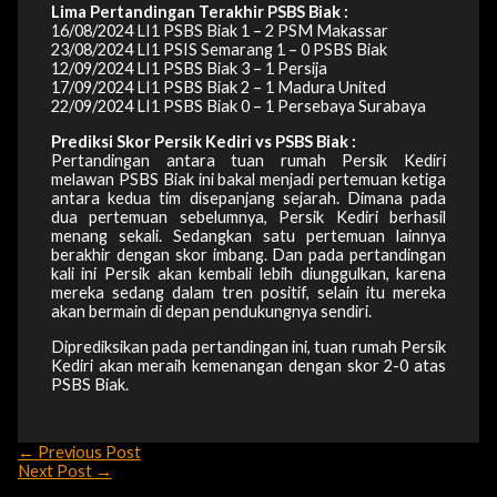
Lima Pertandingan Terakhir PSBS Biak :
16/08/2024 LI1 PSBS Biak 1 – 2 PSM Makassar
23/08/2024 LI1 PSIS Semarang 1 – 0 PSBS Biak
12/09/2024 LI1 PSBS Biak 3 – 1 Persija
17/09/2024 LI1 PSBS Biak 2 – 1 Madura United
22/09/2024 LI1 PSBS Biak 0 – 1 Persebaya Surabaya
Prediksi Skor Persik Kediri vs PSBS Biak :
Pertandingan antara tuan rumah Persik Kediri
melawan PSBS Biak ini bakal menjadi pertemuan ketiga
antara kedua tim disepanjang sejarah. Dimana pada
dua pertemuan sebelumnya, Persik Kediri berhasil
menang sekali. Sedangkan satu pertemuan lainnya
berakhir dengan skor imbang. Dan pada pertandingan
kali ini Persik akan kembali lebih diunggulkan, karena
mereka sedang dalam tren positif, selain itu mereka
akan bermain di depan pendukungnya sendiri.
Diprediksikan pada pertandingan ini, tuan rumah Persik
Kediri akan meraih kemenangan dengan skor 2-0 atas
PSBS Biak.
←
Previous Post
Next Post
→