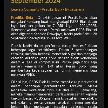
September 2024
Leave a Comment
/
Prediksi Bola
/ By
betarena
Prediksi Bola
– Di akhir pekan ini, Persik Kediri akan
menjalani kandang buat menghadapi PSBS Biak dalam
laga lanjutan pekan ke-7 BRI Liga 1 2024/2025.
Rencananya duel antara Persik melawan PSBS Biak ini
akan digelar di Stadion Brawijaya, Kediri pada Sabtu, 28
September 2024 pukul 15.30 sore WIB.
Persik Kediri dalam performa cukup impresif dalam
beberapa laga terakhirnya. Dalam 5 pertandingan
terakhir, mereka berhasil mencetak 6 gol dan menjaga
catatan defensif yang solid dengan tidak kebobolan
dalam 4 laga di kompetisi ini. Persik juga baru saja
meraih kemenangan 1-0 atas Persis Solo, yang
memberikan kepercayaan diri tinggi menjelang laga
melawan PSBS.
Di sisi lain, PSBS Biak Numfor tampil cukup bervariasi
dalam beberapa pertandingan terakhir. Meski
mengalami kekalahan tipis 1-0 dari PSIS Semarang,
mereka mampu memberikan perlawanan sengit kepada
tim-tim besar. PSBS juga memiliki catatan mencetak 6
gol dalam 5 pertandingan terakhir, namun mereka
belum bisa mengatasi masalah defensif, selalu