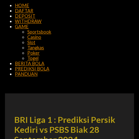
HOME
DAFTAR
DEPOSIT
WITHDRAW
GAME
Sportsbook
Casino
Slot
Tangkas
Poker
Togel
BERITA BOLA
PREDIKSI BOLA
PANDUAN
BRI Liga 1 : Prediksi Persik
Kediri vs PSBS Biak 28