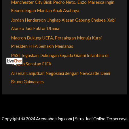
Manchester City Bidik Pedro Neto, Enzo Maresca Ingin
Reuni dengan Mantan Anak Asuhnya
Jordan Henderson Ungkap Alasan Gabung Chelsea, Xabi
Alonso Jadi Faktor Utama
Macron Dukung UEFA, Persaingan Menuju Kursi
Presiden FIFA Semakin Memanas
PSSI Tegaskan Dukungan kepada Gianni Infantino di
Tengah Sorotan FIFA
Arsenal Lanjutkan Negosiasi dengan Newcastle Demi
Bruno Guimaraes
Copyright © 2024 Arenaabetting.com | Situs Judi Online Terpercaya