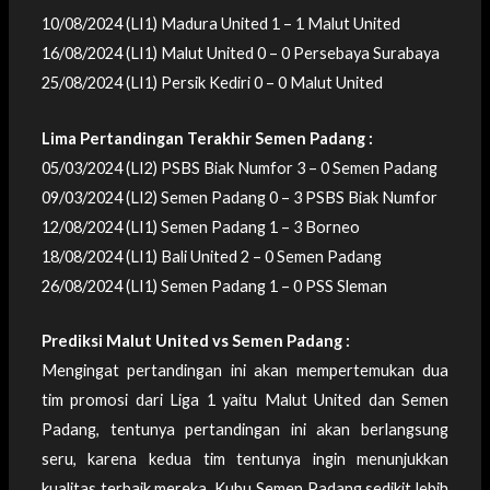
10/08/2024 (LI1) Madura United 1 – 1 Malut United
16/08/2024 (LI1) Malut United 0 – 0 Persebaya Surabaya
25/08/2024 (LI1) Persik Kediri 0 – 0 Malut United
Lima Pertandingan Terakhir Semen Padang :
05/03/2024 (LI2) PSBS Biak Numfor 3 – 0 Semen Padang
09/03/2024 (LI2) Semen Padang 0 – 3 PSBS Biak Numfor
12/08/2024 (LI1) Semen Padang 1 – 3 Borneo
18/08/2024 (LI1) Bali United 2 – 0 Semen Padang
26/08/2024 (LI1) Semen Padang 1 – 0 PSS Sleman
Prediksi Malut United vs Semen Padang :
Mengingat pertandingan ini akan mempertemukan dua
tim promosi dari Liga 1 yaitu Malut United dan Semen
Padang, tentunya pertandingan ini akan berlangsung
seru, karena kedua tim tentunya ingin menunjukkan
kualitas terbaik mereka. Kubu Semen Padang sedikit lebih