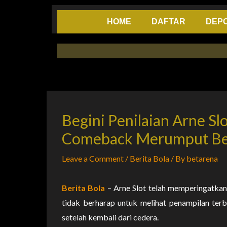
Skip
to
HOME
DAFTAR
DEPO
content
Begini Penilaian Arne Sl
Comeback Merumput Ber
Leave a Comment
/
Berita Bola
/ By
betarena
Berita Bola
– Arne Slot telah memperingatka
tidak berharap untuk melihat penampilan terb
setelah kembali dari cedera.