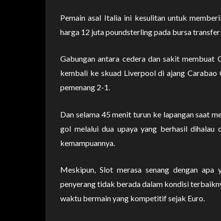
Pemain asal Italia ini kesulitan untuk membe
harga 12 juta poundsterling pada bursa transfe
Gabungan antara cedera dan sakit membuat Ch
kembali ke skuad Liverpool di ajang Carabao
pemenang 2-1.
Dan selama 45 menit turun ke lapangan saat m
gol melalui dua upaya yang berhasil dihalau
kemampuannya.
Meskipun, Slot merasa senang dengan apa y
penyerang tidak berada dalam kondisi terbaik
waktu bermain yang kompetitif sejak Euro.