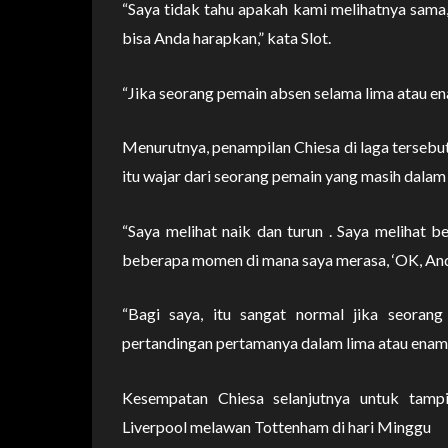
“Saya tidak tahu apakah kami melihatnya sama, 
bisa Anda harapkan,” kata Slot.
“Jika seorang pemain absen selama lima atau ena
Menurutnya, penampilan Chiesa di laga tersebu
itu wajar dari seorang pemain yang masih dalam
“Saya melihat naik dan turun . Saya melihat
beberapa momen di mana saya merasa, ‘OK, Anda 
“Bagi saya, itu sangat normal jika seora
pertandingan pertamanya dalam lima atau enam 
Kesempatan Chiesa selanjutnya untuk tamp
Liverpool melawan Tottenham di hari Minggu