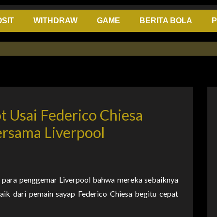
SIT
WITHDRAW
GAME
BERITA BOLA
P
ot Usai Federico Chiesa
sama Liverpool
n para penggemar Liverpool bahwa mereka sebaiknya
aik dari pemain sayap Federico Chiesa begitu cepat