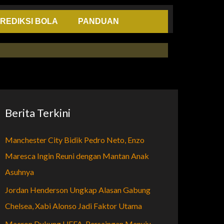
REDIKSI BOLA
PANDUAN
Berita Terkini
Manchester City Bidik Pedro Neto, Enzo
Maresca Ingin Reuni dengan Mantan Anak
Asuhnya
Jordan Henderson Ungkap Alasan Gabung
Chelsea, Xabi Alonso Jadi Faktor Utama
Macron Dukung UEFA, Persaingan Menuju