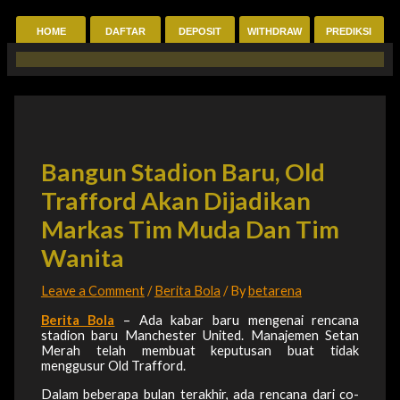
Skip
to
HOME
DAFTAR
DEPOSIT
WITHDRAW
PREDIKSI
content
Bangun Stadion Baru, Old
Trafford Akan Dijadikan
Markas Tim Muda Dan Tim
Wanita
Leave a Comment
/
Berita Bola
/ By
betarena
Berita Bola
– Ada kabar baru mengenai rencana
stadion baru Manchester United. Manajemen Setan
Merah telah membuat keputusan buat tidak
menggusur Old Trafford.
Dalam beberapa bulan terakhir, ada rencana dari co-