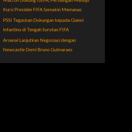
Kursi Presiden FIFA Semakin Memanas
PSSI Tegaskan Dukungan kepada Gianni
Infantino di Tengah Sorotan FIFA
Arsenal Lanjutkan Negosiasi dengan
Newcastle Demi Bruno Guimaraes