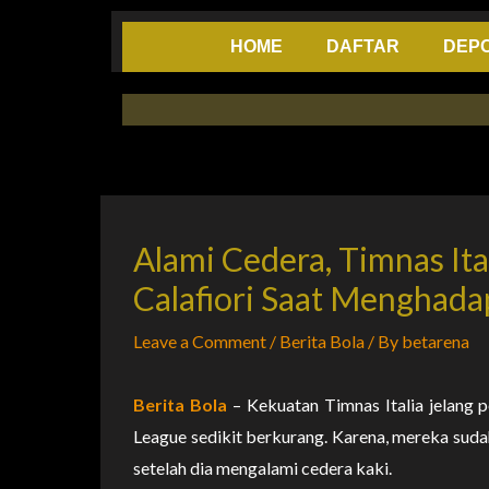
Skip
to
HOME
DAFTAR
DEPO
content
Alami Cedera, Timnas Ita
Calafiori Saat Menghadap
Leave a Comment
/
Berita Bola
/ By
betarena
Berita Bola
– Kekuatan Timnas Italia jelang 
League sedikit berkurang. Karena, mereka suda
setelah dia mengalami cedera kaki.