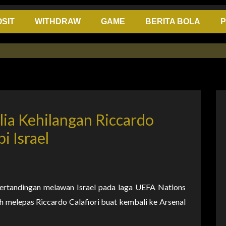
SIT
WITHDRAW
GAME
BERITA BOLA
P
lia Kehilangan Riccardo
i Israel
pertandingan melawan Israel pada laga UEFA Nations
h melepas Riccardo Calafiori buat kembali ke Arsenal