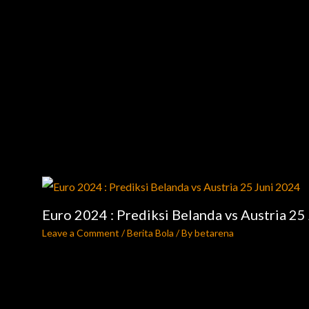
Euro 2024 : Prediksi Belanda vs Austria 25
Leave a Comment
/
Berita Bola
/ By
betarena