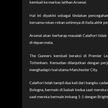
kembali ke markas latihan Arsenal.
Hal ini diyakini sebagai tindakan pencegahan
bersama rekan-rekan setimnya di Italia akhir pek
Arsenal akan berharap masalah Calafiori tidak 
di depan mata.
The Gunners kembali beraksi di Premier L
Tottenham. Kemudian dilanjutkan dengan perj
menghadapi rival utama Manchester City.
Calafiori telah tampil dua kali dari bangku cad
Bologna, bermain di babak kedua saat mereka m
saat mereka bermain imbang 1-1 dengan Bright