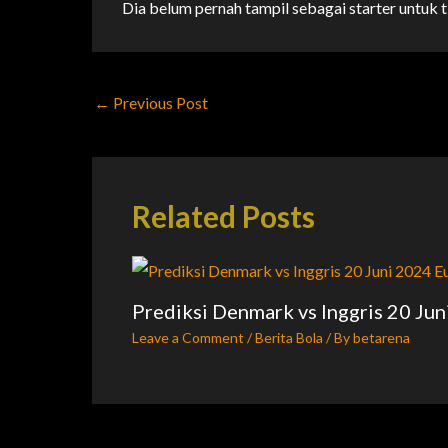
Dia belum pernah tampil sebagai starter untuk 
←
Previous Post
Related Posts
Prediksi Denmark vs Inggris 20 Ju
Leave a Comment
/
Berita Bola
/ By
betarena