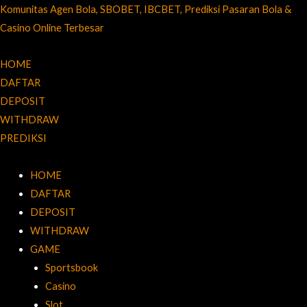
Skip
Komunitas Agen Bola, SBOBET, IBCBET, Prediksi Pasaran Bola &
to
Casino Online Terbesar
content
HOME
DAFTAR
DEPOSIT
WITHDRAW
PREDIKSI
HOME
DAFTAR
DEPOSIT
WITHDRAW
GAME
Sportsbook
Casino
Slot