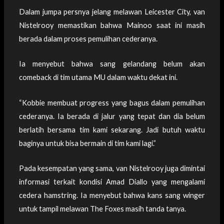
Dalam jumpa persnya jelang melawan Leicester City, van
Nistelrooy memastikan bahwa Mainoo saat ini masih
berada dalam proses pemulihan cederanya.
Ia menyebut bahwa sang gelandang belum akan
comeback di tim utama MU dalam waktu dekat ini.
“Kobbie membuat progress yang bagus dalam pemulihan
cederanya. Ia berada di jalur yang tepat dan dia belum
berlatih bersama tim kami sekarang. Jadi butuh waktu
baginya untuk bisa bermain di tim kami lagi.”
Pada kesempatan yang sama, van Nistelrooy juga dimintai
informasi terkait kondisi Amad Diallo yang mengalami
cedera hamstring. Ia menyebut bahwa kans sang winger
untuk tampil melawan The Foxes masih tanda tanya.