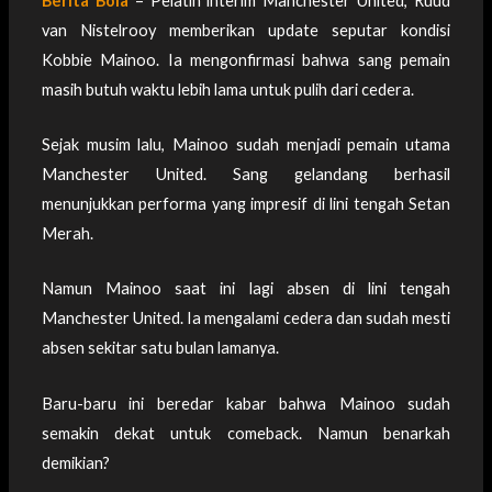
Berita Bola
– Pelatih interim Manchester United, Ruud
van Nistelrooy memberikan update seputar kondisi
Kobbie Mainoo. Ia mengonfirmasi bahwa sang pemain
masih butuh waktu lebih lama untuk pulih dari cedera.
Sejak musim lalu, Mainoo sudah menjadi pemain utama
Manchester United. Sang gelandang berhasil
menunjukkan performa yang impresif di lini tengah Setan
Merah.
Namun Mainoo saat ini lagi absen di lini tengah
Manchester United. Ia mengalami cedera dan sudah mesti
absen sekitar satu bulan lamanya.
Baru-baru ini beredar kabar bahwa Mainoo sudah
semakin dekat untuk comeback. Namun benarkah
demikian?