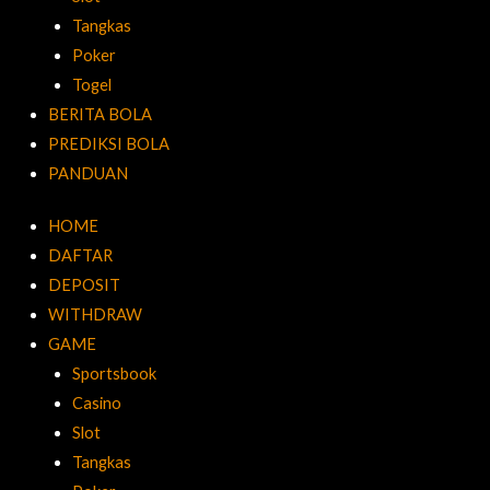
Tangkas
Poker
Togel
BERITA BOLA
PREDIKSI BOLA
PANDUAN
HOME
DAFTAR
DEPOSIT
WITHDRAW
GAME
Sportsbook
Casino
Slot
Tangkas