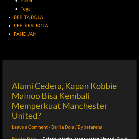
Poker
Togel
BERITA BOLA
PREDIKSI BOLA
PANDUAN
Alami Cedera, Kapan Kobbie
Mainoo Bisa Kembali
Memperkuat Manchester
United?
Leave a Comment
/
Berita Bola
/ By
betarena