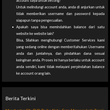
account saya untuk betting?
Untuk melindungi account anda, anda di anjurkan untuk
tidak memberikan username dan password kepada
siapapun tanpa pengecualian.
Apakah saya bisa memindahkan balance dari satu
website ke website lain?
Bisa, Silahkan menghubungi Customer Services kami
yang sedang online dengan memberitahukan Username
anda dan jumlahnya, dan pindahkan dana sesuai
keinginan anda. Proses ini hanya berlaku untuk account
anda sendiri, kami tidak melayani perpindahan balance
ke account orang lain.
Berita Terkini