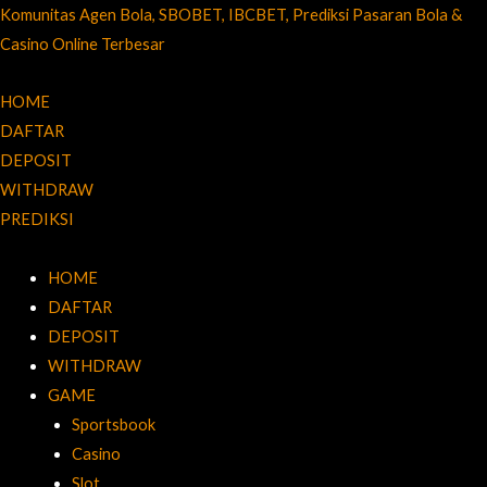
Skip
Komunitas Agen Bola, SBOBET, IBCBET, Prediksi Pasaran Bola &
to
Casino Online Terbesar
content
HOME
DAFTAR
DEPOSIT
WITHDRAW
PREDIKSI
HOME
DAFTAR
DEPOSIT
WITHDRAW
GAME
Sportsbook
Casino
Slot