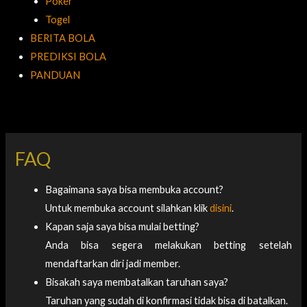
Poker
Togel
BERITA BOLA
PREDIKSI BOLA
PANDUAN
FAQ
Bagaimana saya bisa membuka account?
Untuk membuka account silahkan klik
disini
.
Kapan saja saya bisa mulai betting?
Anda bisa segera melakukan betting setelah
mendaftarkan diri jadi member.
Bisakah saya membatalkan taruhan saya?
Taruhan yang sudah di konfirmasi tidak bisa di batalkan.